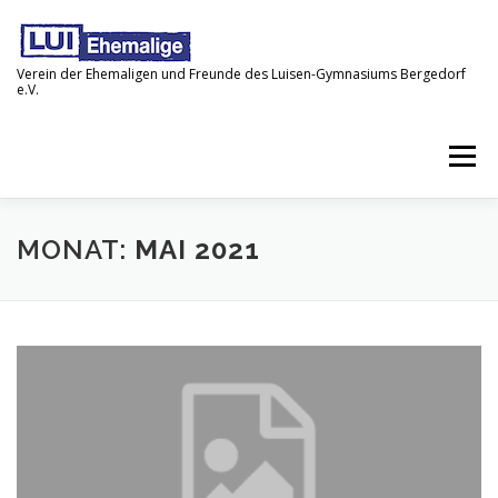
Zum
Inhalt
springen
Verein der Ehemaligen und Freunde des Luisen-Gymnasiums Bergedorf
e.V.
Menü
STARTSEITE
NEWS
IMPRESSUM
MONAT:
MAI 2021
DATENSCHUTZ