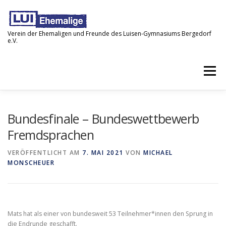
Zum
Inhalt
springen
Verein der Ehemaligen und Freunde des Luisen-Gymnasiums Bergedorf
e.V.
Menü
STARTSEITE
NEWS
IMPRESSUM
Bundesfinale – Bundeswettbewerb
Fremdsprachen
DATENSCHUTZ
VERÖFFENTLICHT AM
7. MAI 2021
VON
MICHAEL
MONSCHEUER
Mats hat als einer von bundesweit 53 Teilnehmer*innen den Sprung in
die Endrunde geschafft.