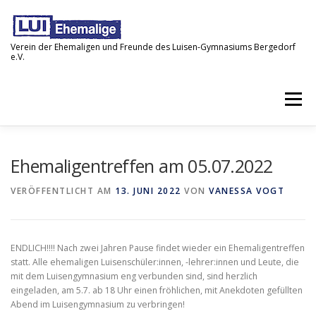
Zum
Inhalt
springen
Verein der Ehemaligen und Freunde des Luisen-Gymnasiums Bergedorf
e.V.
Menü
STARTSEITE
NEWS
IMPRESSUM
Ehemaligentreffen am 05.07.2022
VERÖFFENTLICHT AM
13. JUNI 2022
VON
VANESSA VOGT
DATENSCHUTZ
ENDLICH!!!! Nach zwei Jahren Pause findet wieder ein Ehemaligentreffen
statt. Alle ehemaligen Luisenschüler:innen, -lehrer:innen und Leute, die
mit dem Luisengymnasium eng verbunden sind, sind herzlich
eingeladen, am 5.7. ab 18 Uhr einen fröhlichen, mit Anekdoten gefüllten
Abend im Luisengymnasium zu verbringen!